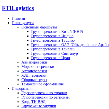
FTI
Logistics
Главная
Наши услуги
Основные маршруты
Грузоперевозки в Китай (КНР)
Грузоперевозки в Индию
Грузоперевозки в Турцию
Грузоперевозки в ОАЭ (Объединённые Арабс
Грузоперевозки в Тайвань
Грузоперевозки в Сингапур
Грузоперевозки в Иран
Авиаперевозки
Морские перевозки
Автоперевозки
Ж/Д перевозки
Сборные грузы
Таможенное оформление
Информация
Грузоперевозки по странам
Грузоперевозки по регионам
Коды ТН ВЭД
Зарубежные закупки