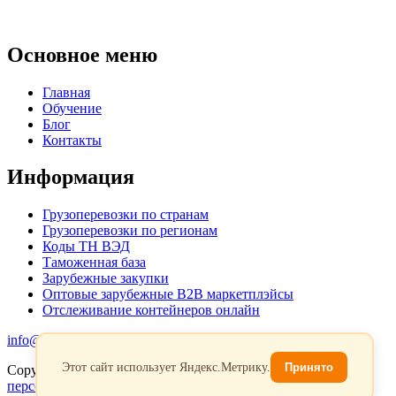
Основное меню
Главная
Обучение
Блог
Контакты
Информация
Грузоперевозки по странам
Грузоперевозки по регионам
Коды ТН ВЭД
Таможенная база
Зарубежные закупки
Оптовые зарубежные B2B маркетплэйсы
Отслеживание контейнеров онлайн
info@favorit-trans-import.ru
Этот сайт использует Яндекс.Метрику.
Принято
Copyright 2026. Все права защищены.
Политика обработки
персональых данных
Согласие на обработку персональных