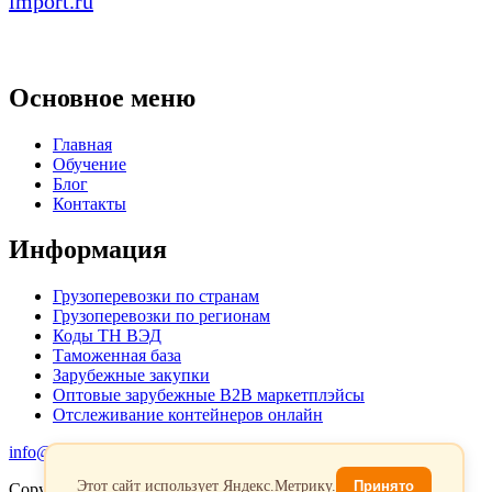
import.ru
Основное меню
Главная
Обучение
Блог
Контакты
Информация
Грузоперевозки по странам
Грузоперевозки по регионам
Коды ТН ВЭД
Таможенная база
Зарубежные закупки
Оптовые зарубежные B2B маркетплэйсы
Отслеживание контейнеров онлайн
info@favorit-trans-import.ru
Этот сайт использует Яндекс.Метрику.
Принято
Copyright 2026. Все права защищены.
Политика обработки