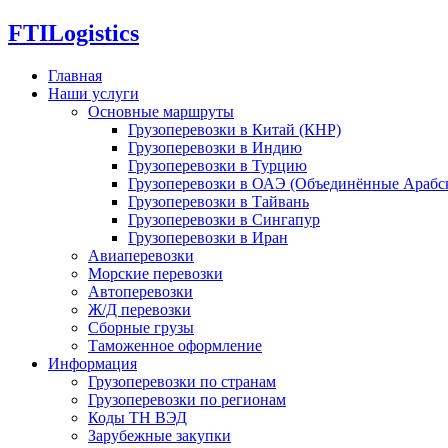
FTI
Logistics
Главная
Наши услуги
Основные маршруты
Грузоперевозки в Китай (КНР)
Грузоперевозки в Индию
Грузоперевозки в Турцию
Грузоперевозки в ОАЭ (Объединённые Арабс
Грузоперевозки в Тайвань
Грузоперевозки в Сингапур
Грузоперевозки в Иран
Авиаперевозки
Морские перевозки
Автоперевозки
Ж/Д перевозки
Сборные грузы
Таможенное оформление
Информация
Грузоперевозки по странам
Грузоперевозки по регионам
Коды ТН ВЭД
Зарубежные закупки