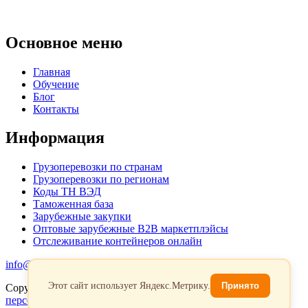
Основное меню
Главная
Обучение
Блог
Контакты
Информация
Грузоперевозки по странам
Грузоперевозки по регионам
Коды ТН ВЭД
Таможенная база
Зарубежные закупки
Оптовые зарубежные B2B маркетплэйсы
Отслеживание контейнеров онлайн
info@favorit-trans-import.ru
Этот сайт использует Яндекс.Метрику.
Принято
Copyright 2026. Все права защищены.
Политика обработки
персональых данных
Согласие на обработку персональных