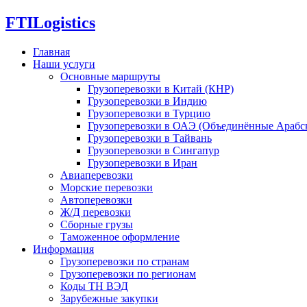
FTI
Logistics
Главная
Наши услуги
Основные маршруты
Грузоперевозки в Китай (КНР)
Грузоперевозки в Индию
Грузоперевозки в Турцию
Грузоперевозки в ОАЭ (Объединённые Арабс
Грузоперевозки в Тайвань
Грузоперевозки в Сингапур
Грузоперевозки в Иран
Авиаперевозки
Морские перевозки
Автоперевозки
Ж/Д перевозки
Сборные грузы
Таможенное оформление
Информация
Грузоперевозки по странам
Грузоперевозки по регионам
Коды ТН ВЭД
Зарубежные закупки