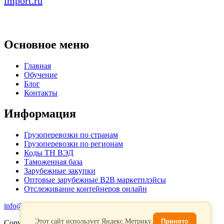
import.ru
Основное меню
Главная
Обучение
Блог
Контакты
Информация
Грузоперевозки по странам
Грузоперевозки по регионам
Коды ТН ВЭД
Таможенная база
Зарубежные закупки
Оптовые зарубежные B2B маркетплэйсы
Отслеживание контейнеров онлайн
info@favorit-trans-import.ru
Этот сайт использует Яндекс.Метрику.
Принято
Copyright 2026. Все права защищены.
Политика обработки