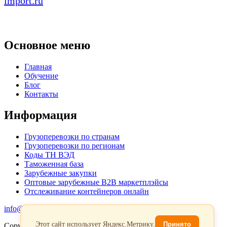
import.ru
Основное меню
Главная
Обучение
Блог
Контакты
Информация
Грузоперевозки по странам
Грузоперевозки по регионам
Коды ТН ВЭД
Таможенная база
Зарубежные закупки
Оптовые зарубежные B2B маркетплэйсы
Отслеживание контейнеров онлайн
info@favorit-trans-import.ru
Этот сайт использует Яндекс.Метрику.
Принято
Copyright 2026. Все права защищены.
Политика обработки