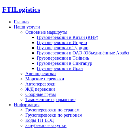
FTI
Logistics
Главная
Наши услуги
Основные маршруты
Грузоперевозки в Китай (КНР)
Грузоперевозки в Индию
Грузоперевозки в Турцию
Грузоперевозки в ОАЭ (Объединённые Арабс
Грузоперевозки в Тайвань
Грузоперевозки в Сингапур
Грузоперевозки в Иран
Авиаперевозки
Морские перевозки
Автоперевозки
Ж/Д перевозки
Сборные грузы
Таможенное оформление
Информация
Грузоперевозки по странам
Грузоперевозки по регионам
Коды ТН ВЭД
Зарубежные закупки