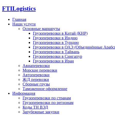
FTI
Logistics
Главная
Наши услуги
Основные маршруты
Грузоперевозки в Китай (КНР)
Грузоперевозки в Индию
Грузоперевозки в Турцию
Грузоперевозки в ОАЭ (Объединённые Арабс
Грузоперевозки в Тайвань
Грузоперевозки в Сингапур
Грузоперевозки в Иран
Авиаперевозки
Морские перевозки
Автоперевозки
Ж/Д перевозки
Сборные грузы
Таможенное оформление
Информация
Грузоперевозки по странам
Грузоперевозки по регионам
Коды ТН ВЭД
Зарубежные закупки