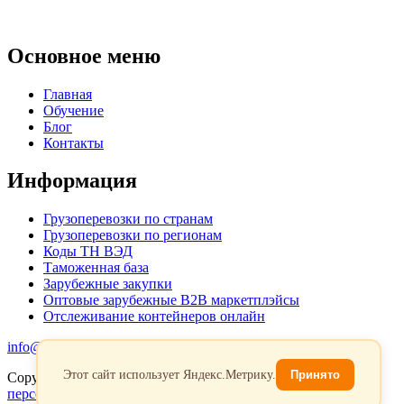
Основное меню
Главная
Обучение
Блог
Контакты
Информация
Грузоперевозки по странам
Грузоперевозки по регионам
Коды ТН ВЭД
Таможенная база
Зарубежные закупки
Оптовые зарубежные B2B маркетплэйсы
Отслеживание контейнеров онлайн
info@favorit-trans-import.ru
Этот сайт использует Яндекс.Метрику.
Принято
Copyright 2026. Все права защищены.
Политика обработки
персональых данных
Согласие на обработку персональных