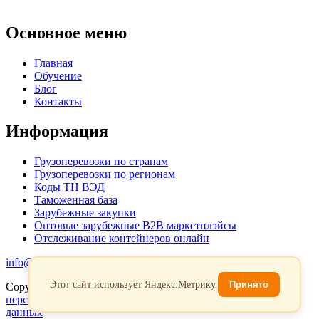
Основное меню
Главная
Обучение
Блог
Контакты
Информация
Грузоперевозки по странам
Грузоперевозки по регионам
Коды ТН ВЭД
Таможенная база
Зарубежные закупки
Оптовые зарубежные B2B маркетплэйсы
Отслеживание контейнеров онлайн
info@favorit-trans-import.ru
Этот сайт использует Яндекс.Метрику.
Принято
Copyright 2026. Все права защищены.
Политика обработки
персональых данных
Согласие на обработку персональных
данных