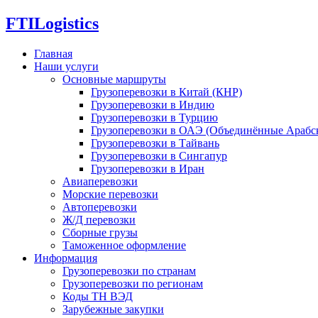
FTI
Logistics
Главная
Наши услуги
Основные маршруты
Грузоперевозки в Китай (КНР)
Грузоперевозки в Индию
Грузоперевозки в Турцию
Грузоперевозки в ОАЭ (Объединённые Арабс
Грузоперевозки в Тайвань
Грузоперевозки в Сингапур
Грузоперевозки в Иран
Авиаперевозки
Морские перевозки
Автоперевозки
Ж/Д перевозки
Сборные грузы
Таможенное оформление
Информация
Грузоперевозки по странам
Грузоперевозки по регионам
Коды ТН ВЭД
Зарубежные закупки