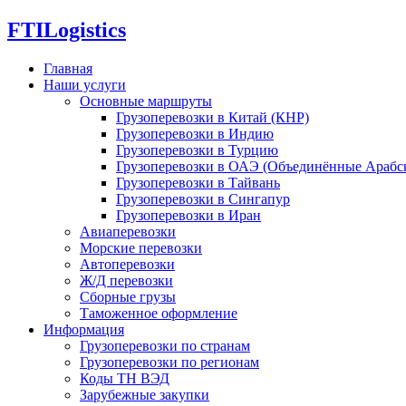
FTI
Logistics
Главная
Наши услуги
Основные маршруты
Грузоперевозки в Китай (КНР)
Грузоперевозки в Индию
Грузоперевозки в Турцию
Грузоперевозки в ОАЭ (Объединённые Арабс
Грузоперевозки в Тайвань
Грузоперевозки в Сингапур
Грузоперевозки в Иран
Авиаперевозки
Морские перевозки
Автоперевозки
Ж/Д перевозки
Сборные грузы
Таможенное оформление
Информация
Грузоперевозки по странам
Грузоперевозки по регионам
Коды ТН ВЭД
Зарубежные закупки