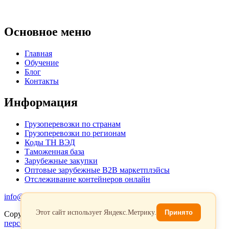
Основное меню
Главная
Обучение
Блог
Контакты
Информация
Грузоперевозки по странам
Грузоперевозки по регионам
Коды ТН ВЭД
Таможенная база
Зарубежные закупки
Оптовые зарубежные B2B маркетплэйсы
Отслеживание контейнеров онлайн
info@favorit-trans-import.ru
Этот сайт использует Яндекс.Метрику.
Принято
Copyright 2026. Все права защищены.
Политика обработки
персональых данных
Согласие на обработку персональных