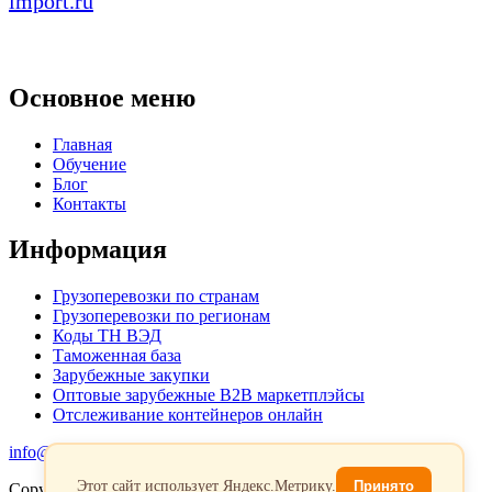
import.ru
Основное меню
Главная
Обучение
Блог
Контакты
Информация
Грузоперевозки по странам
Грузоперевозки по регионам
Коды ТН ВЭД
Таможенная база
Зарубежные закупки
Оптовые зарубежные B2B маркетплэйсы
Отслеживание контейнеров онлайн
info@favorit-trans-import.ru
Этот сайт использует Яндекс.Метрику.
Принято
Copyright 2026. Все права защищены.
Политика обработки