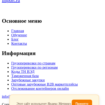
import.ru
Основное меню
Главная
Обучение
Блог
Контакты
Информация
Грузоперевозки по странам
Грузоперевозки по регионам
Коды ТН ВЭД
Таможенная база
Зарубежные закупки
Оптовые зарубежные B2B маркетплэйсы
Отслеживание контейнеров онлайн
info@favorit-trans-import.ru
Этот сайт использует Яндекс.Метрику.
Принято
Copyright 2026. Все права защищены.
Политика обработки