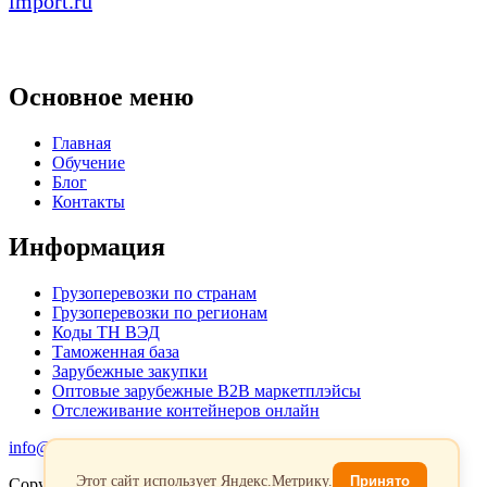
import.ru
Основное меню
Главная
Обучение
Блог
Контакты
Информация
Грузоперевозки по странам
Грузоперевозки по регионам
Коды ТН ВЭД
Таможенная база
Зарубежные закупки
Оптовые зарубежные B2B маркетплэйсы
Отслеживание контейнеров онлайн
info@favorit-trans-import.ru
Этот сайт использует Яндекс.Метрику.
Принято
Copyright 2026. Все права защищены.
Политика обработки