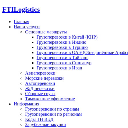
FTI
Logistics
Главная
Наши услуги
Основные маршруты
Грузоперевозки в Китай (КНР)
Грузоперевозки в Индию
Грузоперевозки в Турцию
Грузоперевозки в ОАЭ (Объединённые Арабс
Грузоперевозки в Тайвань
Грузоперевозки в Сингапур
Грузоперевозки в Иран
Авиаперевозки
Морские перевозки
Автоперевозки
Ж/Д перевозки
Сборные грузы
Таможенное оформление
Информация
Грузоперевозки по странам
Грузоперевозки по регионам
Коды ТН ВЭД
Зарубежные закупки