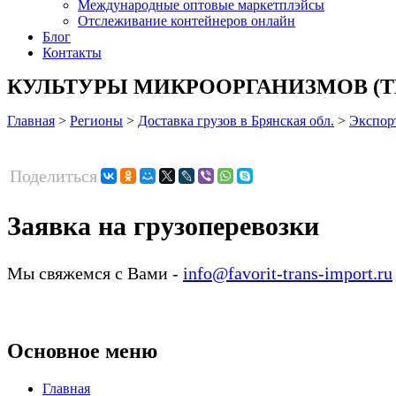
Международные оптовые маркетплэйсы
Отслеживание контейнеров онлайн
Блог
Контакты
КУЛЬТУРЫ МИКРООРГАНИЗМОВ (ТН ВЭД 
Главная
>
Регионы
>
Доставка грузов в Брянская обл.
>
Экспор
Поделиться
Заявка на грузоперевозки
Мы свяжемся с Вами -
info@favorit-trans-import.ru
Основное меню
Главная