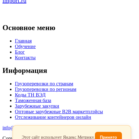
import.ru
Основное меню
Главная
Обучение
Блог
Контакты
Информация
Грузоперевозки по странам
Грузоперевозки по регионам
Коды ТН ВЭД
Таможенная база
Зарубежные закупки
Оптовые зарубежные B2B маркетплэйсы
Отслеживание контейнеров онлайн
info@favorit-trans-import.ru
Этот сайт использует Яндекс.Метрику.
Принято
Copyright 2026. Все права защищены.
Политика обработки