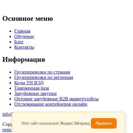
Основное меню
Главная
Обучение
Блог
Контакты
Информация
Грузоперевозки по странам
Грузоперевозки по регионам
Коды ТН ВЭД
Таможенная база
Зарубежные закупки
Оптовые зарубежные B2B маркетплэйсы
Отслеживание контейнеров онлайн
info@favorit-trans-import.ru
Этот сайт использует Яндекс.Метрику.
Принято
Copyright 2026. Все права защищены.
Политика обработки
персональых данных
Согласие на обработку персональных