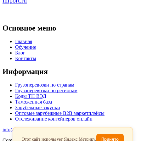
import.ru
Основное меню
Главная
Обучение
Блог
Контакты
Информация
Грузоперевозки по странам
Грузоперевозки по регионам
Коды ТН ВЭД
Таможенная база
Зарубежные закупки
Оптовые зарубежные B2B маркетплэйсы
Отслеживание контейнеров онлайн
info@favorit-trans-import.ru
Этот сайт использует Яндекс.Метрику.
Принято
Copyright 2026. Все права защищены.
Политика обработки