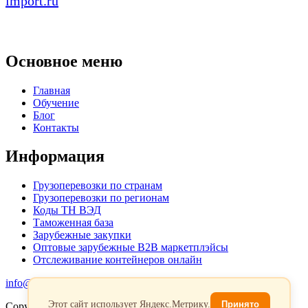
import.ru
Основное меню
Главная
Обучение
Блог
Контакты
Информация
Грузоперевозки по странам
Грузоперевозки по регионам
Коды ТН ВЭД
Таможенная база
Зарубежные закупки
Оптовые зарубежные B2B маркетплэйсы
Отслеживание контейнеров онлайн
info@favorit-trans-import.ru
Этот сайт использует Яндекс.Метрику.
Принято
Copyright 2026. Все права защищены.
Политика обработки