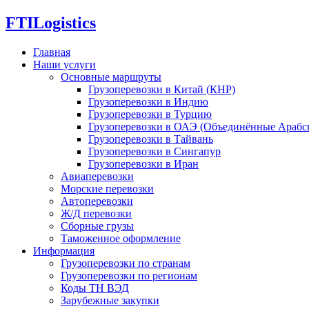
FTI
Logistics
Главная
Наши услуги
Основные маршруты
Грузоперевозки в Китай (КНР)
Грузоперевозки в Индию
Грузоперевозки в Турцию
Грузоперевозки в ОАЭ (Объединённые Арабс
Грузоперевозки в Тайвань
Грузоперевозки в Сингапур
Грузоперевозки в Иран
Авиаперевозки
Морские перевозки
Автоперевозки
Ж/Д перевозки
Сборные грузы
Таможенное оформление
Информация
Грузоперевозки по странам
Грузоперевозки по регионам
Коды ТН ВЭД
Зарубежные закупки