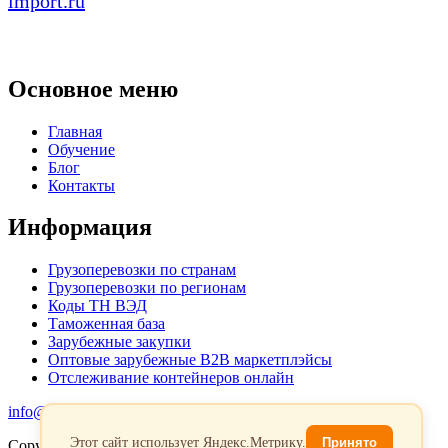
import.ru
Основное меню
Главная
Обучение
Блог
Контакты
Информация
Грузоперевозки по странам
Грузоперевозки по регионам
Коды ТН ВЭД
Таможенная база
Зарубежные закупки
Оптовые зарубежные B2B маркетплэйсы
Отслеживание контейнеров онлайн
info@favorit-trans-import.ru
Этот сайт использует Яндекс.Метрику.
Принято
Copyright 2026. Все права защищены.
Политика обработки