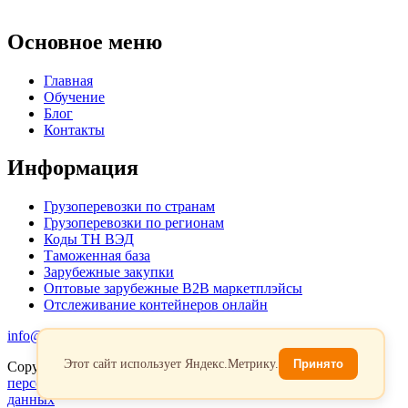
Основное меню
Главная
Обучение
Блог
Контакты
Информация
Грузоперевозки по странам
Грузоперевозки по регионам
Коды ТН ВЭД
Таможенная база
Зарубежные закупки
Оптовые зарубежные B2B маркетплэйсы
Отслеживание контейнеров онлайн
info@favorit-trans-import.ru
Этот сайт использует Яндекс.Метрику.
Принято
Copyright 2026. Все права защищены.
Политика обработки
персональых данных
Согласие на обработку персональных
данных