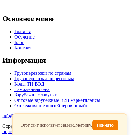
Основное меню
Главная
Обучение
Блог
Контакты
Информация
Грузоперевозки по странам
Грузоперевозки по регионам
Коды ТН ВЭД
Таможенная база
Зарубежные закупки
Оптовые зарубежные B2B маркетплэйсы
Отслеживание контейнеров онлайн
info@favorit-trans-import.ru
Этот сайт использует Яндекс.Метрику.
Принято
Copyright 2026. Все права защищены.
Политика обработки
персональых данных
Согласие на обработку персональных