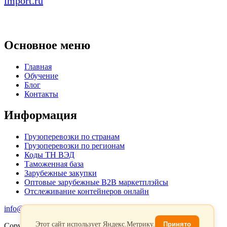
import.ru
Основное меню
Главная
Обучение
Блог
Контакты
Информация
Грузоперевозки по странам
Грузоперевозки по регионам
Коды ТН ВЭД
Таможенная база
Зарубежные закупки
Оптовые зарубежные B2B маркетплэйсы
Отслеживание контейнеров онлайн
info@favorit-trans-import.ru
Этот сайт использует Яндекс.Метрику.
Принято
Copyright 2026. Все права защищены.
Политика обработки