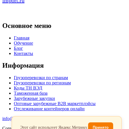
import.ru
Основное меню
Главная
Обучение
Блог
Контакты
Информация
Грузоперевозки по странам
Грузоперевозки по регионам
Коды ТН ВЭД
Таможенная база
Зарубежные закупки
Оптовые зарубежные B2B маркетплэйсы
Отслеживание контейнеров онлайн
info@favorit-trans-import.ru
Этот сайт использует Яндекс.Метрику.
Принято
Copyright 2026. Все права защищены.
Политика обработки