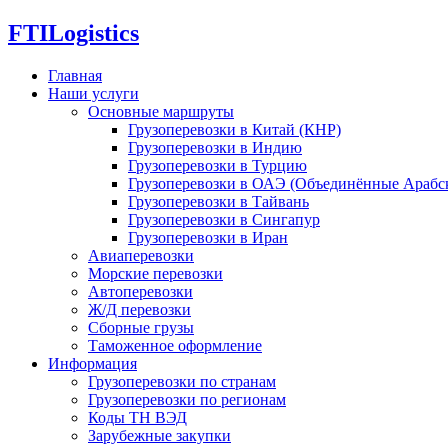
FTI
Logistics
Главная
Наши услуги
Основные маршруты
Грузоперевозки в Китай (КНР)
Грузоперевозки в Индию
Грузоперевозки в Турцию
Грузоперевозки в ОАЭ (Объединённые Арабс
Грузоперевозки в Тайвань
Грузоперевозки в Сингапур
Грузоперевозки в Иран
Авиаперевозки
Морские перевозки
Автоперевозки
Ж/Д перевозки
Сборные грузы
Таможенное оформление
Информация
Грузоперевозки по странам
Грузоперевозки по регионам
Коды ТН ВЭД
Зарубежные закупки