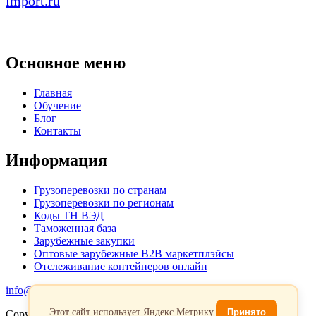
import.ru
Основное меню
Главная
Обучение
Блог
Контакты
Информация
Грузоперевозки по странам
Грузоперевозки по регионам
Коды ТН ВЭД
Таможенная база
Зарубежные закупки
Оптовые зарубежные B2B маркетплэйсы
Отслеживание контейнеров онлайн
info@favorit-trans-import.ru
Этот сайт использует Яндекс.Метрику.
Принято
Copyright 2026. Все права защищены.
Политика обработки