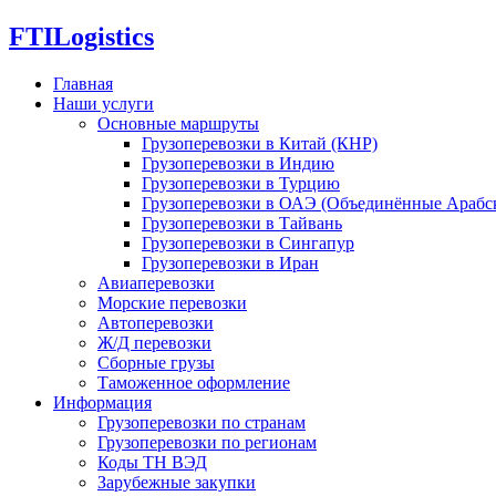
FTI
Logistics
Главная
Наши услуги
Основные маршруты
Грузоперевозки в Китай (КНР)
Грузоперевозки в Индию
Грузоперевозки в Турцию
Грузоперевозки в ОАЭ (Объединённые Арабс
Грузоперевозки в Тайвань
Грузоперевозки в Сингапур
Грузоперевозки в Иран
Авиаперевозки
Морские перевозки
Автоперевозки
Ж/Д перевозки
Сборные грузы
Таможенное оформление
Информация
Грузоперевозки по странам
Грузоперевозки по регионам
Коды ТН ВЭД
Зарубежные закупки