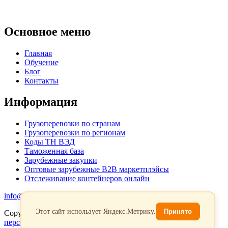
Основное меню
Главная
Обучение
Блог
Контакты
Информация
Грузоперевозки по странам
Грузоперевозки по регионам
Коды ТН ВЭД
Таможенная база
Зарубежные закупки
Оптовые зарубежные B2B маркетплэйсы
Отслеживание контейнеров онлайн
info@favorit-trans-import.ru
Этот сайт использует Яндекс.Метрику.
Принято
Copyright 2026. Все права защищены.
Политика обработки
персональых данных
Согласие на обработку персональных