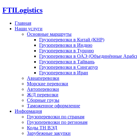
FTI
Logistics
Главная
Наши услуги
Основные маршруты
Грузоперевозки в Китай (КНР)
Грузоперевозки в Индию
Грузоперевозки в Турцию
Грузоперевозки в ОАЭ (Объединённые Арабс
Грузоперевозки в Тайвань
Грузоперевозки в Сингапур
Грузоперевозки в Иран
Авиаперевозки
Морские перевозки
Автоперевозки
Ж/Д перевозки
Сборные грузы
Таможенное оформление
Информация
Грузоперевозки по странам
Грузоперевозки по регионам
Коды ТН ВЭД
Зарубежные закупки