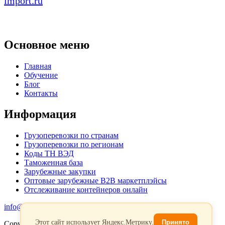
import.ru
Основное меню
Главная
Обучение
Блог
Контакты
Информация
Грузоперевозки по странам
Грузоперевозки по регионам
Коды ТН ВЭД
Таможенная база
Зарубежные закупки
Оптовые зарубежные B2B маркетплэйсы
Отслеживание контейнеров онлайн
info@favorit-trans-import.ru
Этот сайт использует Яндекс.Метрику.
Принято
Copyright 2026. Все права защищены.
Политика обработки