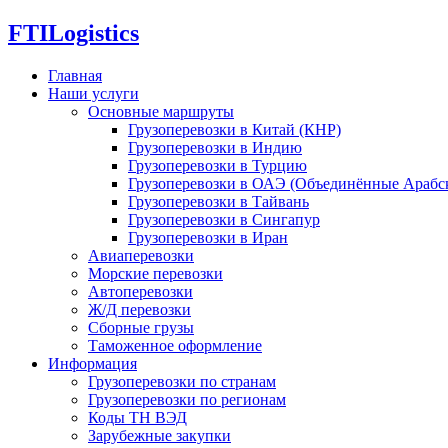
FTI
Logistics
Главная
Наши услуги
Основные маршруты
Грузоперевозки в Китай (КНР)
Грузоперевозки в Индию
Грузоперевозки в Турцию
Грузоперевозки в ОАЭ (Объединённые Арабс
Грузоперевозки в Тайвань
Грузоперевозки в Сингапур
Грузоперевозки в Иран
Авиаперевозки
Морские перевозки
Автоперевозки
Ж/Д перевозки
Сборные грузы
Таможенное оформление
Информация
Грузоперевозки по странам
Грузоперевозки по регионам
Коды ТН ВЭД
Зарубежные закупки